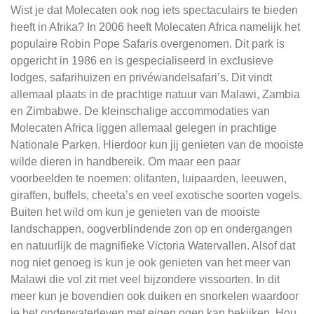
Wist je dat Molecaten ook nog iets spectaculairs te bieden
heeft in Afrika? In 2006 heeft Molecaten Africa namelijk het
populaire Robin Pope Safaris overgenomen. Dit park is
opgericht in 1986 en is gespecialiseerd in exclusieve
lodges, safarihuizen en privéwandelsafari’s. Dit vindt
allemaal plaats in de prachtige natuur van Malawi, Zambia
en Zimbabwe. De kleinschalige accommodaties van
Molecaten Africa liggen allemaal gelegen in prachtige
Nationale Parken. Hierdoor kun jij genieten van de mooiste
wilde dieren in handbereik. Om maar een paar
voorbeelden te noemen: olifanten, luipaarden, leeuwen,
giraffen, buffels, cheeta’s en veel exotische soorten vogels.
Buiten het wild om kun je genieten van de mooiste
landschappen, oogverblindende zon op en ondergangen
en natuurlijk de magnifieke Victoria Watervallen. Alsof dat
nog niet genoeg is kun je ook genieten van het meer van
Malawi die vol zit met veel bijzondere vissoorten. In dit
meer kun je bovendien ook duiken en snorkelen waardoor
je het onderwaterleven met eigen ogen kan bekijken. Hou