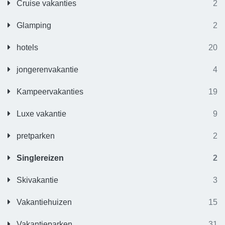
Cruise vakanties
2
Glamping
2
hotels
20
jongerenvakantie
4
Kampeervakanties
19
Luxe vakantie
9
pretparken
2
Singlereizen
2
Skivakantie
3
Vakantiehuizen
15
Vakantieparken
31