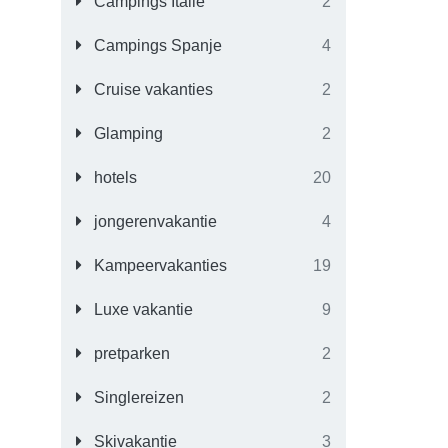
Campings Italië
2
Campings Spanje
4
Cruise vakanties
2
Glamping
2
hotels
20
jongerenvakantie
4
Kampeervakanties
19
Luxe vakantie
9
pretparken
2
Singlereizen
2
Skivakantie
3