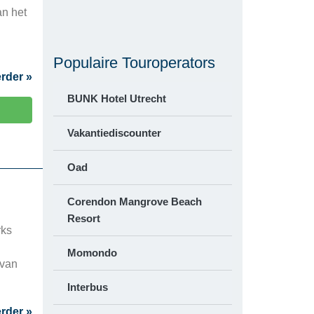
an het
Populaire Touroperators
rder »
BUNK Hotel Utrecht
Vakantiediscounter
Oad
Corendon Mangrove Beach
Resort
rks
Momondo
 van
Interbus
rder »