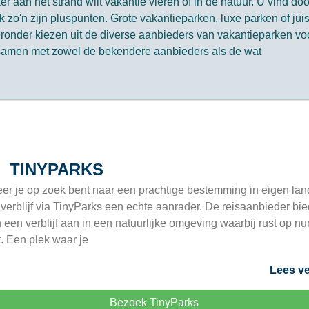
r aan het strand wilt vakantie vieren of in de natuur. U vind doo
 zo'n zijn pluspunten. Grote vakantieparken, luxe parken of juis
ronder kiezen uit de diverse aanbieders van vakantieparken vo
r samen met zowel de bekendere aanbieders als de wat
TINYPARKS
r je op zoek bent naar een prachtige bestemming in eigen lan
 verblijf via TinyParks een echte aanrader. De reisaanbieder bie
 een verblijf aan in een natuurlijke omgeving waarbij rust op 
t. Een plek waar je
Lees ve
Bezoek TinyParks