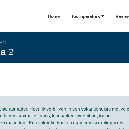
Home
Touroperators
Revie
EN
na 2
hte aanrader. Heerlijk verblijven in een vakantiehuisje met vel
speeltuinen, animatie teams, klimparken, zwembad, indoor
a zo maar door. Een vakantie boeken naar een vakantiepark is