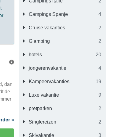
r
Campings Italië
2
t
Campings Spanje
4
or
Cruise vakanties
2
Glamping
2
hotels
20
jongerenvakantie
4
Kampeervakanties
19
d, dan
dt de
Luxe vakantie
9
nummer
pretparken
2
rder »
Singlereizen
2
Skivakantie
3