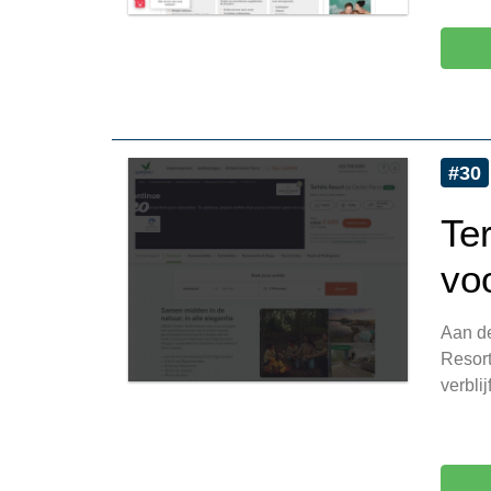
#30
Ter
vo
Aan de
Resort
verbli