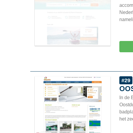
accomm
Nederl
nameli
#29
OO
In de 
Oostdu
badpla
het ze