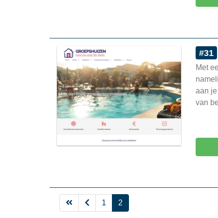
#31
Met ee
nameli
aan je
van be
1
2