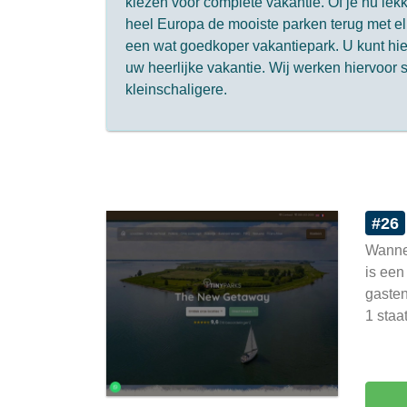
kiezen voor complete vakantie. Of je nu lekke
heel Europa de mooiste parken terug met elk
een wat goedkoper vakantiepark. U kunt hie
uw heerlijke vakantie. Wij werken hiervoo
kleinschaligere.
#26
Wannee
is een
gasten
1 staa