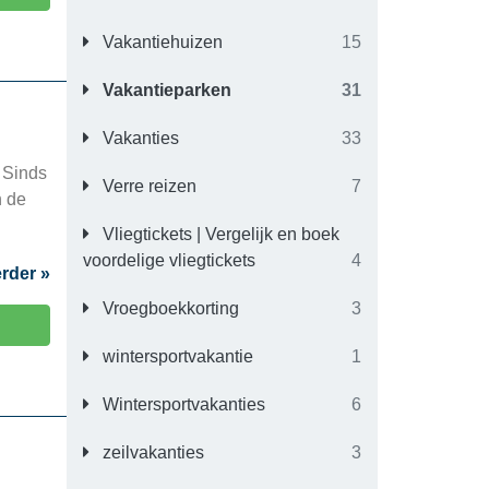
Vakantiehuizen
15
Vakantieparken
31
Vakanties
33
 Sinds
Verre reizen
7
n de
Vliegtickets | Vergelijk en boek
voordelige vliegtickets
4
rder »
Vroegboekkorting
3
wintersportvakantie
1
Wintersportvakanties
6
zeilvakanties
3