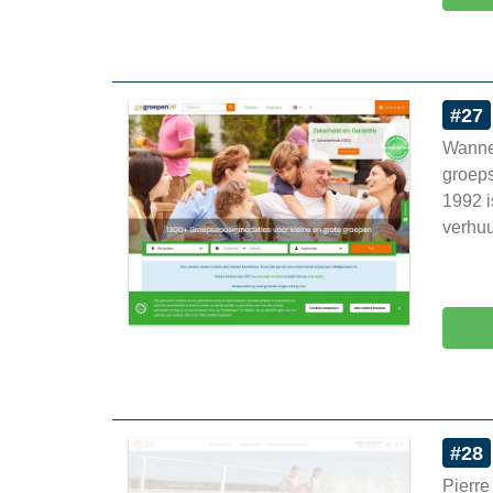
#27
Wannee
groeps
1992 i
verhu
#28
Pierre